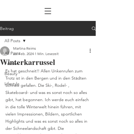
Beitrag
All Posts
Martina Reims
All Posts
23. Feb. 2024
1 Min. Lesezeit
Winterkarrussel
Fashion
Es hat geschneit!! Allen Unkenrufen zum 
Beauty
Trotz ist in den Bergen und in den Städten 
Lifestyle
Schnee gefallen. Die Ski-, Rodel- , 
Skateboard- und was es sonst noch so alles 
gibt, hat begonnen. Ich werde euch einfach 
in die tolle Winterwelt hinein führen, mit 
vielen Impressionen, Bildern, sportlichen 
Highlights und was es sonst noch so alles in 
der Schneelandschaft gibt. Die 