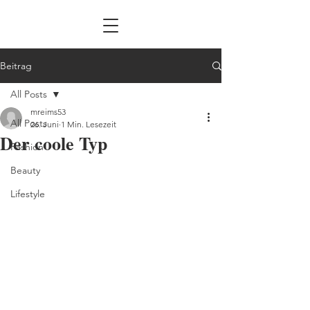
Beitrag
All Posts
mreims53
All Posts
26. Juni
1 Min. Lesezeit
Der coole Typ
Fashion
Beauty
Lifestyle