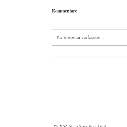
Kommentare
Kommentar verfassen...
Match und Liebessieg
© 2024 Style Your Best Life!