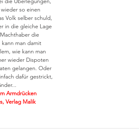
ei die Überlegungen, 
wieder so einen 
as Volk selber schuld, 
r in die gleiche Lage 
 Machthaber die 
e kann man damit 
llem, wie kann man 
mer wieder Dispoten 
aaten gelangen. Oder 
nfach dafür gestrickt, 
nder...
 im Armdrücken 
, Verlag Malik 