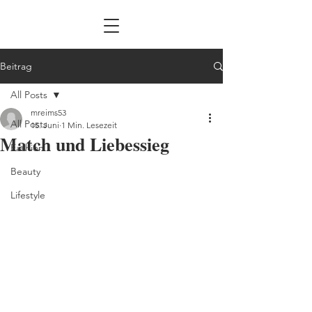
Beitrag
All Posts
mreims53
All Posts
15. Juni
1 Min. Lesezeit
Match und Liebessieg
Fashion
Beauty
Lifestyle