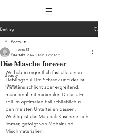
Beitrag
All Posts
mreims53
All Posts
14. Okt. 2024
1 Min. Lesezeit
Die Masche forever
Fashion
Wir haben eigentlich fast alle einen 
Beauty
Lieblingspulli im Schrank und der ist 
Lifestyle
meistens schlicht aber ergreifend, 
manchmal mit minimalen Details. Er 
soll im optimalen Fall schließlich zu 
den meisten Unterteilen passen. 
Wichtig ist das Material: Kaschmir zieht 
immer, gefolgt von Mohair und 
Mischmaterialien. 