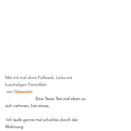
Mal mit mal ohne Fußwerk. Links mit 
kuscheligen Pantoffeln
 von 
Giesswein                                               
Eine Tasse Tee mal eben zu 
sich nehmen, hat etwas.                                 
 Ich laufe gerne mal schuhlos durch die 
Wohnung                                                       