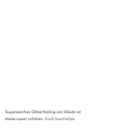
Superweiches Glitzerfeeling von Allude ist 
etwas super schönes. 
Auch kuschelige 
Sachen müssen erstmal anprobiert und 