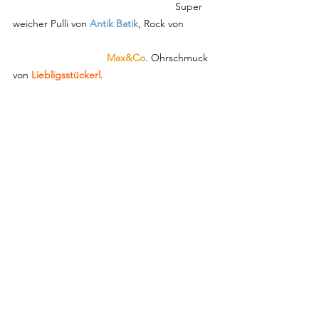
                                                         Super 
weicher Pulli von 
Antik Batik
, Rock von           
Max&Co
. Ohrschmuck 
von 
Liebligsstückerl
.                                       