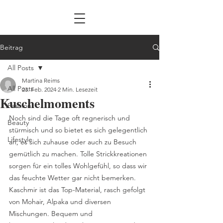
Beitrag
All Posts
Martina Reims
All Posts
23. Feb. 2024
2 Min. Lesezeit
Kuschelmoments
Fashion
Noch sind die Tage oft regnerisch und 
Beauty
stürmisch und so bietet es sich gelegentlich 
Lifestyle
an, es sich zuhause oder auch zu Besuch 
gemütlich zu machen. Tolle Strickkreationen 
sorgen für ein tolles Wohlgefühl, so dass wir 
das feuchte Wetter gar nicht bemerken. 
Kaschmir ist das Top-Material, rasch gefolgt 
von Mohair, Alpaka und diversen 
Mischungen. Bequem und 