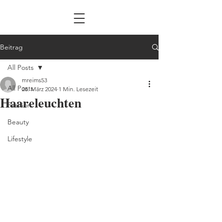
Beitrag
All Posts
mreims53
All Posts
28. März 2024
1 Min. Lesezeit
Haareleuchten
Fashion
Beauty
Lifestyle