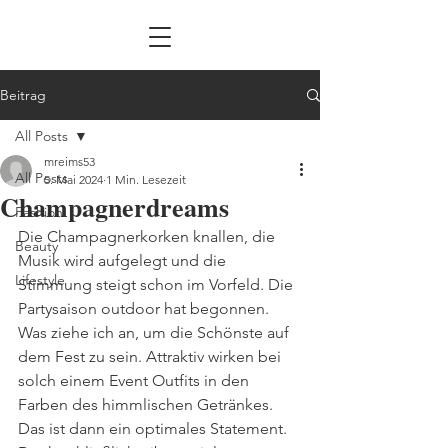
Beitrag
All Posts
mreims53
All Posts
5. Mai 2024
1 Min. Lesezeit
Champagnerdreams
Fashion
Die Champagnerkorken knallen, die 
Beauty
Musik wird aufgelegt und die 
Lifestyle
Stimmung steigt schon im Vorfeld. Die 
Partysaison outdoor hat begonnen. 
Was ziehe ich an, um die Schönste auf 
dem Fest zu sein. Attraktiv wirken bei 
solch einem Event Outfits in den 
Farben des himmlischen Getränkes. 
Das ist dann ein optimales Statement. 