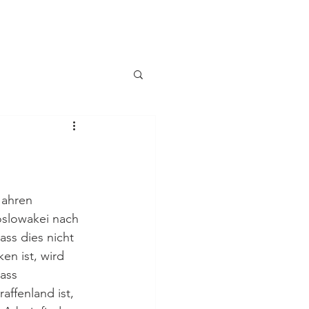
Jahren 
slowakei nach 
ss dies nicht 
en ist, wird 
ass 
affenland ist, 