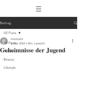
Beitrag
All Posts
mreims53
All Posts
2. Mai 2024
1 Min. Lesezeit
Geheimnisse der Jugend
Fashion
Beauty
Lifestyle