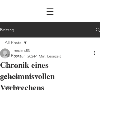
Beitrag
All Posts
mreims53
All Posts
30. Juni 2024
1 Min. Lesezeit
Chronik eines
Fashion
geheimnisvollen
Beauty
Verbrechens
Lifestyle