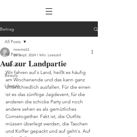
Beitrag
All Posts
mreims53
All Posts
25. Sept. 2024
1 Min. Lesezeit
Auf zur Landpartie
Fashion
Wir fahren auf´s Land, heißt es häufig 
Beauty
am Wochenende und das kann ganz 
Lifestyle
unterschiedlich ausfallen. Für die einen 
ist es das zünftige Jagdevent, für die 
anderen die schicke Party und noch 
andere sehen es als gemütliches 
Cometogether. Fakt ist, die Outfits 
müssen überlegt werden, die Taschen 
und Koffer gepackt und auf geht´s. Auf 