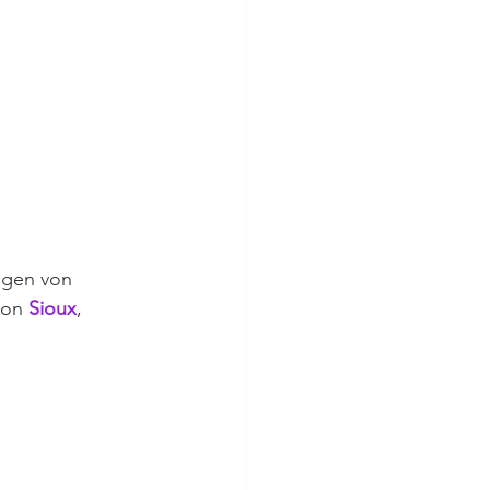
ügen von 
von 
Sioux
, 