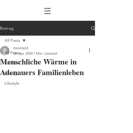
Beitrag
All Posts
mreims53
All Posts
19. Apr. 2024
1 Min. Lesezeit
Menschliche Wärme in
Fashion
Adenauers Familienleben
Beauty
Lifestyle