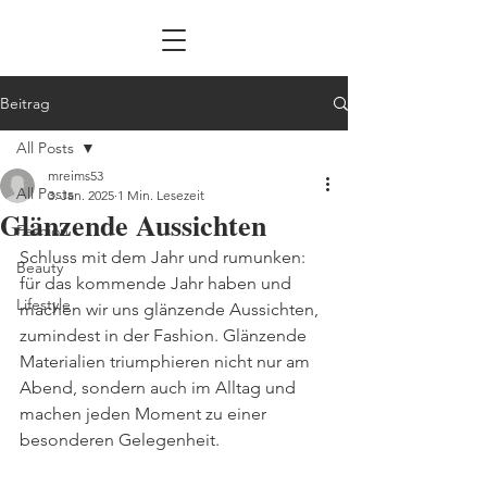
Beitrag
All Posts
mreims53
All Posts
3. Jan. 2025
1 Min. Lesezeit
Glänzende Aussichten
Fashion
Schluss mit dem Jahr und rumunken: 
Beauty
für das kommende Jahr haben und 
Lifestyle
machen wir uns glänzende Aussichten, 
zumindest in der Fashion. Glänzende 
Materialien triumphieren nicht nur am 
Abend, sondern auch im Alltag und 
machen jeden Moment zu einer 
besonderen Gelegenheit.